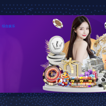
神首页
· 体育观看更
球迷专属的数字主场。
彩神首页网页版
提供多终端支持
赛事推荐，让你随时随地畅享体育内容。
网页端入口
下载APP