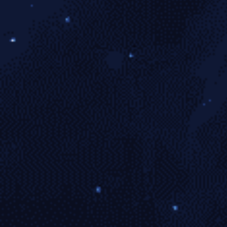
分享到：
上一篇
斯特拉斯堡遭遇双重打击两周内
你可能感兴趣的内容
金斯基分享德泽尔比的教诲与个
本文围绕金斯基在赛后分享的德泽尔比