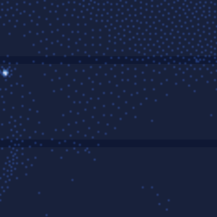
信念：2-0领先未能全力以赴但最
2026-06-17 01:31
阅读 39 次