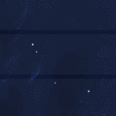
发、社区互动与本地化运营。平
核心系统采用模块化架构及高并
应，确保每一位用户都能获得快
我们的使命
彩神首页 以全球化视角推
的综合赛事平台。