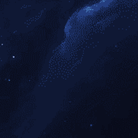
用户层安全
通过设备识别与行为监
控，有效防止账户异常
访问。
平台安全核心