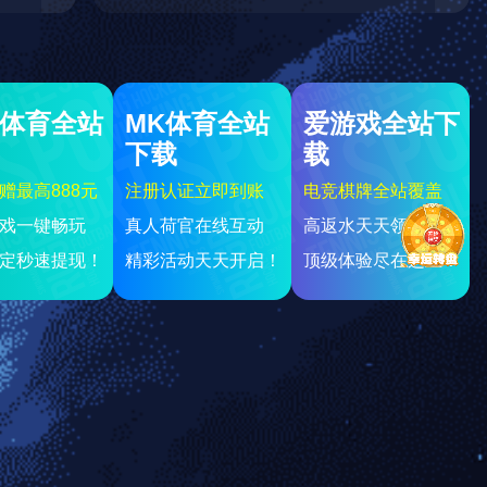
科技驱动
机制，用户
将创新技术融入首页-彩神大厅登录各
项服务，持续刷新体验上限。
全球视野
，皆围绕
聚焦跨区域体育资源整合，打造覆盖
多语种、多时区的服务网络。
全韧性。