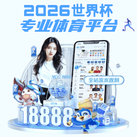
注册入口
彩神首页
· 体育观看更便捷
连接你的赛事视野，打造球迷专属的数字主场。
彩神首页
网页版
提供多终端支持、高清视频、 实时比分与赛事推
荐，让你随时随地畅享体育内容。
网页端入口
下载APP