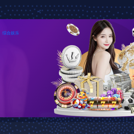
神首页
· 体育观看更
球迷专属的数字主场。
彩神首页网页版
提供多终端支持
赛事推荐，让你随时随地畅享体育内容。
网页端入口
下载APP