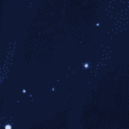
与国际足球市场接轨，通过建立良好的合作关系来学习先进经验
具有全球知名度的球员及其经纪团队进行沟通，自然成为一种理
影响力
球历史上最杰出的后卫之一，曾效力于皇家马德里长达十六年，
出色的运动员，也是一位极具商业价值的人物，这使得他无论是
斯在技术层面上可以为任何球队带来直接帮助。他丰富的大赛经
同时，他在转会市场上的价值也能为俱乐部带来可观的经济收益
公众形象，使得他成为了许多品牌代言人的首选。假如能够成功
媒体关注，从而进一步推动整个俱乐部的发展。
景分析