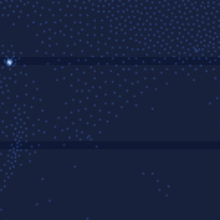
球队与拉莫斯经纪人积极沟通期待
2026-05-30 01:33
阅读 87 次