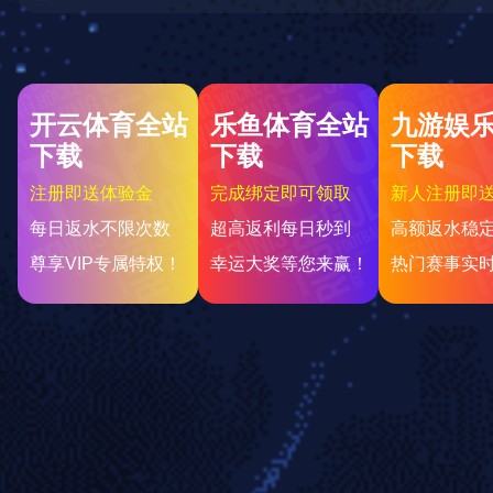
首页
体育资讯
正
近年来，伊拉克足球事业逐渐
拉莫斯的经纪人展开了积极
方面分析伊拉克球队与拉莫
最后，还将对未来的展望进
1、伊拉克球队
伊拉克足球一直以来都有着
足球运动重新焕发生机，各
展。
该球队作为国内顶尖俱乐部
有能力引进高水平外援，从
高在国际舞台上的表现。