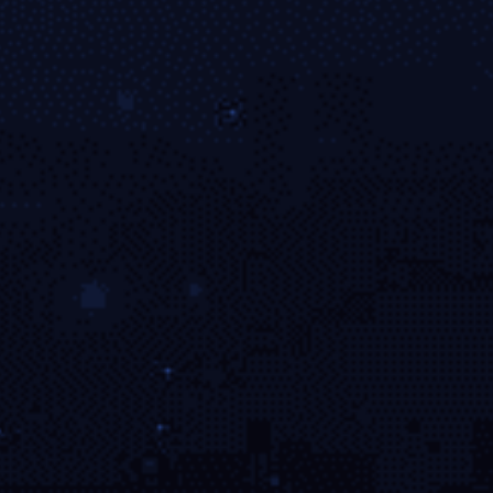
10
着球队的表现。最近，文班以出色...
员助
凭借克雷桑的出色表现，实现了客场...
联系我们
快速导航
安市莲湖区大庆路77号
App下载
关于我们
upport@algeria4shop.com
隐私政策
用户协议