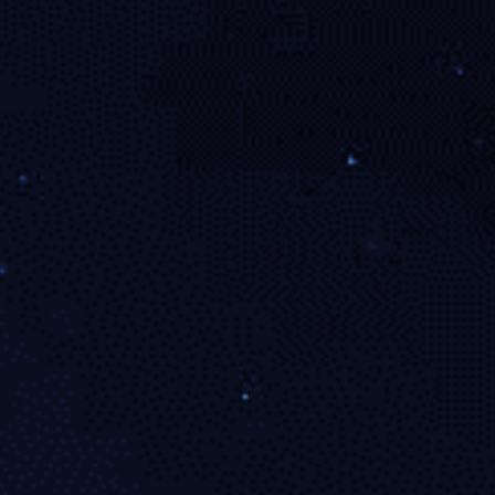
下一篇
鹏解读留洋生存法则：在欧洲足球