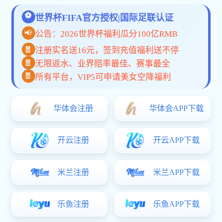
德凯特拉雷谈比赛失利感到失望强调掌
控局面却未能把握机会
2026-06-24 20:45
阅读 48 次