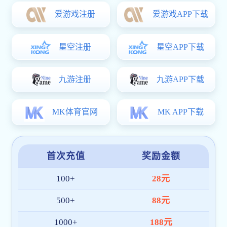
首页
体育资讯
正文
在最近的一场比赛中，德凯特拉雷的球队遭遇失利，他对此
感到非常失望。在赛后采访中，德凯特拉雷强调了球队虽然
在比赛中掌控了局面，但未能把握住关键机会，导致最终未
能取得胜利。他对球队表现的分析不仅揭示了比赛中的关键
问题，也反映了对未来改进的期待。本文将从四个方面深入
探讨德凯特拉雷对于这场失利的看法，包括球队在比赛中的
优势、把握机会的重要性、心理状态对表现的影响以及未来
的改进方向。通过这些方面的分析，我们可以更好地理解德
凯特拉雷及其球队在面对挫折时所展现出的职业精神和应变
能力。
1、比赛中的掌控局面
德凯特拉雷在赛后谈到，尽管球队整体表现良好，在控球率
和战术执行上都显得优势明显，但最终却未能转化为胜利。